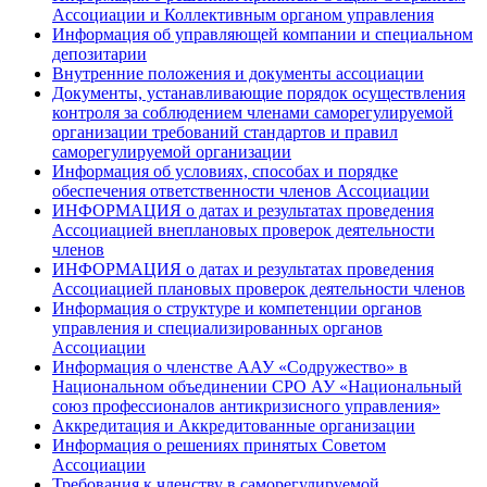
Ассоциации и Коллективным органом управления
Информация об управляющей компании и специальном
депозитарии
Внутренние положения и документы ассоциации
Документы, устанавливающие порядок осуществления
контроля за соблюдением членами саморегулируемой
организации требований стандартов и правил
саморегулируемой организации
Информация об условиях, способах и порядке
обеспечения ответственности членов Ассоциации
ИНФОРМАЦИЯ о датах и результатах проведения
Ассоциацией внеплановых проверок деятельности
членов
ИНФОРМАЦИЯ о датах и результатах проведения
Ассоциацией плановых проверок деятельности членов
Информация о структуре и компетенции органов
управления и специализированных органов
Ассоциации
Информация о членстве ААУ «Содружество» в
Национальном объединении СРО АУ «Национальный
союз профессионалов антикризисного управления»
Аккредитация и Аккредитованные организации
Информация о решениях принятых Советом
Ассоциации
Требования к членству в саморегулируемой