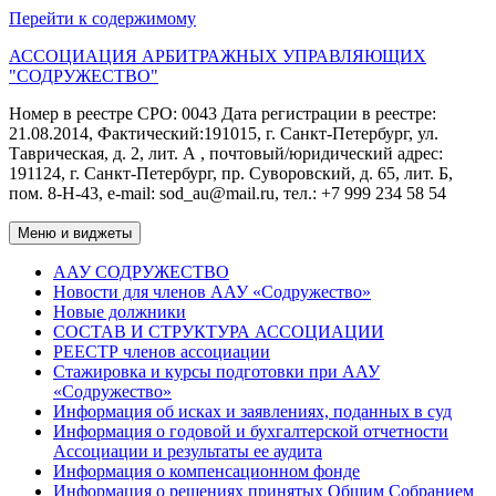
Перейти к содержимому
АССОЦИАЦИЯ АРБИТРАЖНЫХ УПРАВЛЯЮЩИХ
"СОДРУЖЕСТВО"
Номер в реестре СРО: 0043 Дата регистрации в реестре:
21.08.2014, Фактический:191015, г. Санкт-Петербург, ул.
Таврическая, д. 2, лит. А , почтовый/юридический адрес:
191124, г. Санкт-Петербург, пр. Суворовский, д. 65, лит. Б,
пом. 8-Н-43, e-mаil: sod_au@mail.ru, тел.: +7 999 234 58 54
Меню и виджеты
ААУ СОДРУЖЕСТВО
Новости для членов ААУ «Содружество»
Новые должники
СОСТАВ И СТРУКТУРА АССОЦИАЦИИ
РЕЕСТР членов ассоциации
Стажировка и курсы подготовки при ААУ
«Содружество»
Информация об исках и заявлениях, поданных в суд
Информация о годовой и бухгалтерской отчетности
Ассоциации и результаты ее аудита
Информация о компенсационном фонде
Информация о решениях принятых Общим Собранием