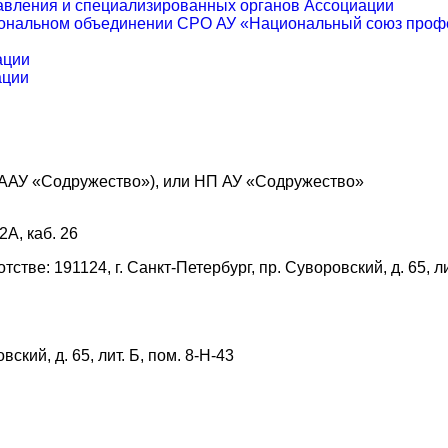
равления и специализированных органов Ассоциации
ональном объединении СРО АУ «Национальный союз профе
ации
ации
ААУ «Содружество»), или НП АУ «Содружество»
2А, каб. 26
ве: 191124, г. Санкт-Петербург, пр. Суворовский, д. 65, лит
ский, д. 65, лит. Б, пом. 8-Н-43