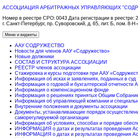
Перейти
АССОЦИАЦИЯ АРБИТРАЖНЫХ УПРАВЛЯЮЩИХ "СОДР
к
Номер в реестре СРО: 0043 Дата регистрации в реестре: 21.
содержимому
г. Санкт-Петербург, пр. Суворовский, д. 65, лит. Б, пом. 8-Н-
Меню и виджеты
ААУ СОДРУЖЕСТВО
Новости для членов ААУ «Содружество»
Новые должники
СОСТАВ И СТРУКТУРА АССОЦИАЦИИ
РЕЕСТР членов ассоциации
Стажировка и курсы подготовки при ААУ «Содружес
Информация об исках и заявлениях, поданных в суд
Информация о годовой и бухгалтерской отчетности А
Информация о компенсационном фонде
Информация о решениях принятых Общим Собрание
Информация об управляющей компании и специальн
Внутренние положения и документы ассоциации
Документы, устанавливающие порядок осуществлени
саморегулируемой организации
Информация об условиях, способах и порядке обесп
ИНФОРМАЦИЯ о датах и результатах проведения Ас
ИНФОРМАЦИЯ о датах и результатах проведения Ас